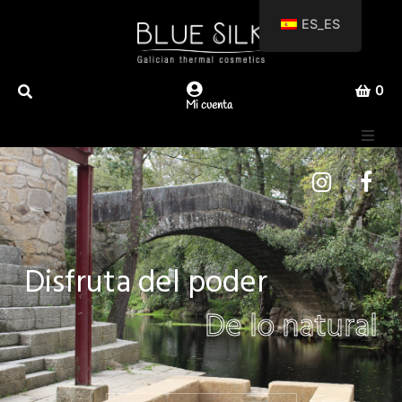
ES_ES
0
Mi cuenta
Productos
Sobre nosotros
D
i
s
f
r
u
t
a
d
e
l
p
o
d
e
r
D
e
l
o
n
a
t
u
r
a
l