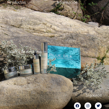
Productos
Información
Crema de día
Términos de venta
Crema de noche
Política de Privacidad
Serum intensivo
Preguntas frecuentes
Crema todo en uno
Envíos y devoluciones
Kit de cremas
Contacto
Acerca de nosotros
Nuestra agua
Historia
Ingredientes
Puntos de venta
Síguenos