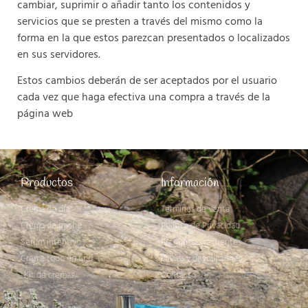
cambiar, suprimir o añadir tanto los contenidos y
servicios que se presten a través del mismo como la
forma en la que estos parezcan presentados o localizados
en sus servidores.
Estos cambios deberán de ser aceptados por el usuario
cada vez que haga efectiva una compra a través de la
página web
Productos
Información
Crema de día
Términos de venta
Crema de noche
Política de Privacidad
Serum intensivo
Preguntas frecuentes
Crema todo en uno
Envíos y devoluciones
Kit de cremas
Contacto